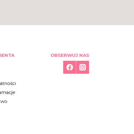
IENTA
OBSERWUJ NAS
atności
lamacje
two