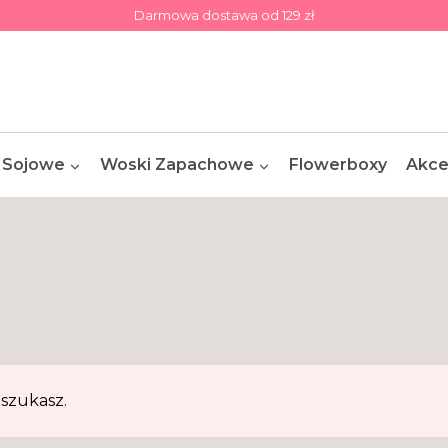
Darmowa dostawa od 129 zł
 Sojowe
Woski Zapachowe
Flowerboxy
Akce
szukasz.