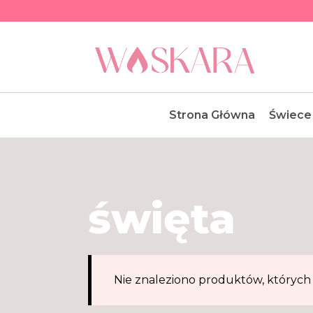
Przejdź
do
treści
Strona Główna
Świece
święta
Nie znaleziono produktów, których 