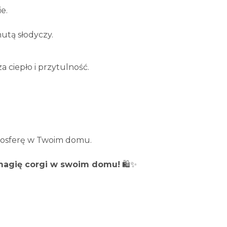
e.
nutą słodyczy.
 ciepło i przytulność.
tmosferę w Twoim domu.
j magię corgi w swoim domu!
🛍️✨