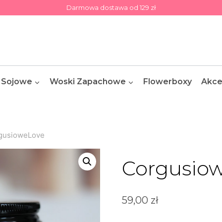
Darmowa dostawa od 129 zł
 Sojowe
Woski Zapachowe
Flowerboxy
Akce
gusioweLove
Corgusio
59,00
zł