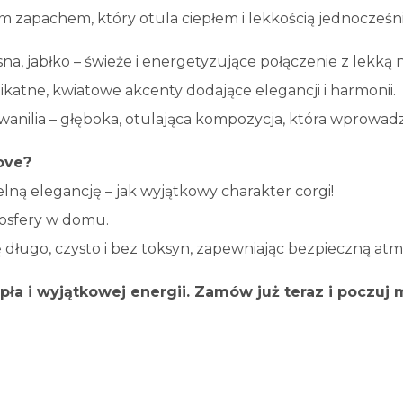
zapachem, który otula ciepłem i lekkością jednocześni
na, jabłko – świeże i energetyzujące połączenie z lekką 
likatne, kwiatowe akcenty dodające elegancji i harmonii.
wanilia – głęboka, otulająca kompozycja, która wprowadza
ove?
telną elegancję – jak wyjątkowy charakter corgi!
mosfery w domu.
ę długo, czysto i bez toksyn, zapewniając bezpieczną a
pła i wyjątkowej energii. Zamów już teraz i poczu