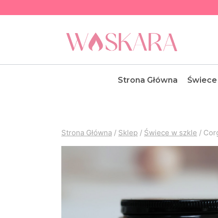
Przejdź
do
treści
Strona Główna
Świece
Strona Główna
/
Sklep
/
Świece w szkle
/
Cor