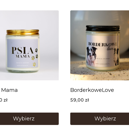
a Mama
BorderkoweLove
00
zł
59,00
zł
Wybierz
Wybierz