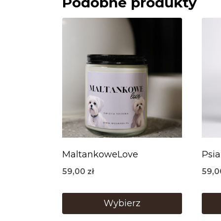
Podobne produkty
MaltankoweLove
Psi
59,00
zł
59,
Wybierz