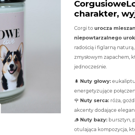
CorgusioweLov
charakter, wy
Corgi to
urocza mieszank
niepowtarzalnego uro
radością i figlarną naturą
zmysłowym zapachem, któ
jednocześnie.
🌲
Nuty głowy:
eukaliptus
energetyzujące połączeni
🌹
Nuty serca:
róża, goźd
akcenty dodające elegancj
🪵
Nuty bazy:
bursztyn, p
otulająca kompozycja, kt