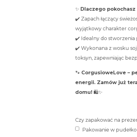
✨
Dlaczego pokochasz
✔️ Zapach łączący świeżość
wyjątkowy charakter corg
✔️ Idealny do stworzenia
✔️ Wykonana z wosku sojow
toksyn, zapewniając bez
🐾
CorgusioweLove – peł
energii. Zamów już ter
domu!
🛍️✨
Czy zapakować na preze
Pakowanie w pudełko