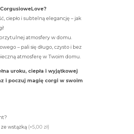
 CorgusioweLove?
, ciepło i subtelną elegancję – jak
i!
 przytulnej atmosfery w domu.
ego – pali się długo, czysto i bez
pieczną atmosferę w Twoim domu.
na uroku, ciepła i wyjątkowej
az i poczuj magię corgi w swoim
nt?
 ze wstążką
(+5,00 zł)