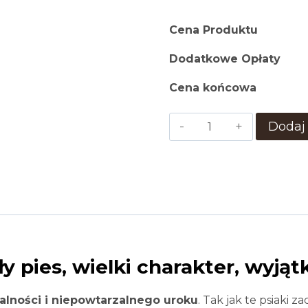
Cena Produktu
Dodatkowe Opłaty
Cena końcowa
ilość
Dodaj
CorgusioweLove
 pies, wielki charakter, wyją
jalności i niepowtarzalnego uroku
. Tak jak te psiaki z