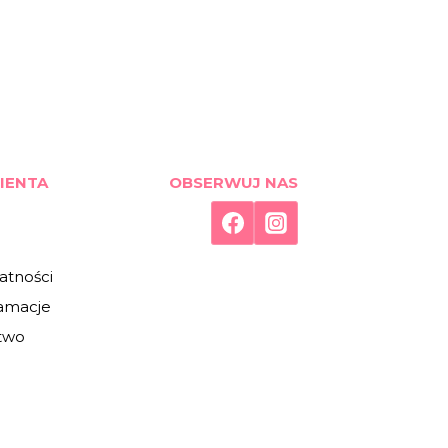
IENTA
OBSERWUJ NAS
atności
lamacje
two