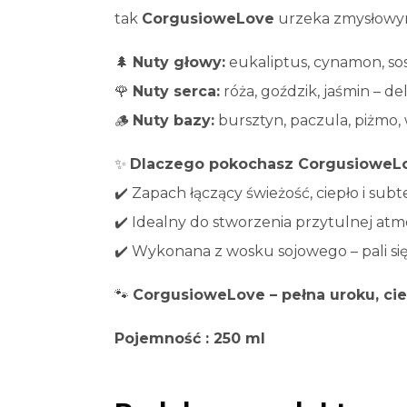
tak
CorgusioweLove
urzeka zmysłowym 
🌲
Nuty głowy:
eukaliptus, cynamon, sos
🌹
Nuty serca:
róża, goździk, jaśmin – de
🪵
Nuty bazy:
bursztyn, paczula, piżmo, 
✨
Dlaczego pokochasz CorgusioweL
✔️ Zapach łączący świeżość, ciepło i sub
✔️ Idealny do stworzenia przytulnej at
✔️ Wykonana z wosku sojowego – pali si
🐾
CorgusioweLove – pełna uroku, cie
Pojemność : 250 ml