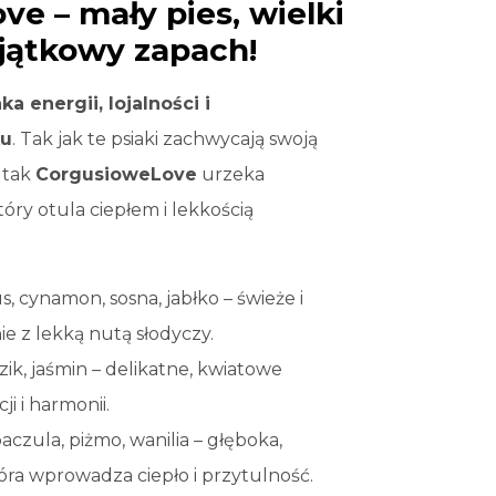
e – mały pies, wielki
jątkowy zapach!
a energii, lojalności i
ku
. Tak jak te psiaki zachwycają swoją
, tak
CorgusioweLove
urzeka
ry otula ciepłem i lekkością
, cynamon, sosna, jabłko – świeże i
e z lekką nutą słodyczy.
zik, jaśmin – delikatne, kwiatowe
i i harmonii.
aczula, piżmo, wanilia – głęboka,
óra wprowadza ciepło i przytulność.