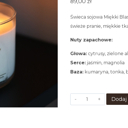
89,00
zł
Świeca sojowa Miękki Bla
świeże pranie, miękkie tka
Nuty zapachowe:
Głowa:
cytrusy, zielone 
Serce:
jaśmin, magnolia
Baza:
kumaryna, tonka, b
ilość
Dodaj
Świeca
Sojowa
Miękki