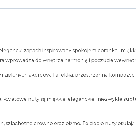
Blask
, elegancki zapach inspirowany spokojem poranka i mię
która wprowadza do wnętrza harmonię i poczucie wewnęt
 i zielonych akordów. Ta lekka, przestrzenna kompozycja
. Kwiatowe nuty są miękkie, eleganckie i niezwykle subte
, szlachetne drewno oraz piżmo. Te ciepłe nuty otulają 