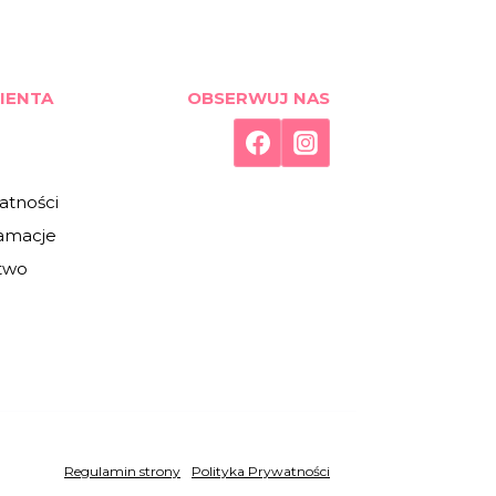
IENTA
OBSERWUJ NAS
atności
lamacje
two
Regulamin strony
/
Polityka Prywatności