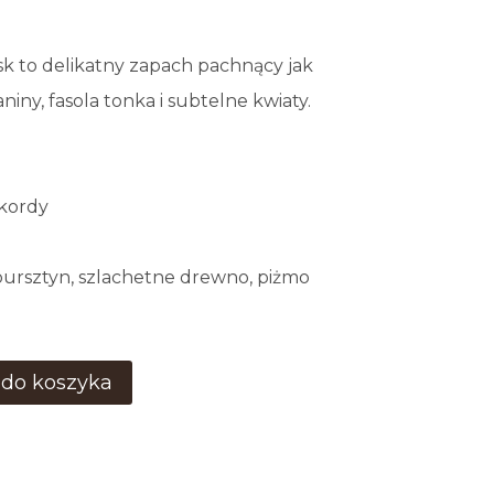
sk to delikatny zapach pachnący jak
niny, fasola tonka i subtelne kwiaty.
akordy
ursztyn, szlachetne drewno, piżmo
 do koszyka