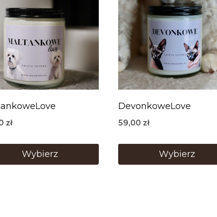
tankoweLove
DevonkoweLove
00
zł
59,00
zł
Wybierz
Wybierz