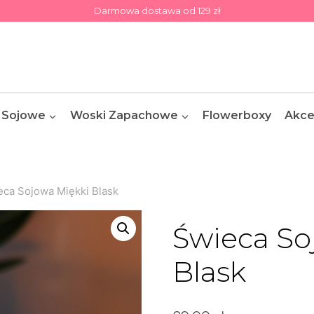
Darmowa dostawa od 129 zł
 Sojowe
Woski Zapachowe
Flowerboxy
Akce
eca Sojowa Miękki Blask
Świeca So
Blask