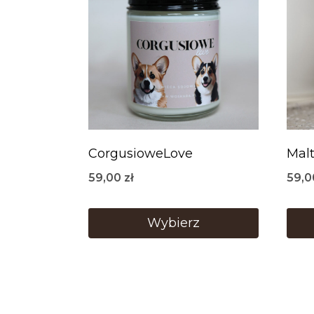
CorgusioweLove
Mal
59,00
zł
59,
Wybierz