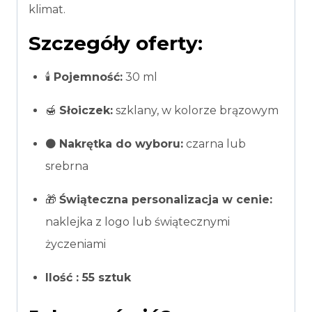
klimat.
Szczegóły oferty:
🕯️
Pojemność:
30 ml
🍯
Słoiczek:
szklany, w kolorze brązowym
⚫
Nakrętka do wyboru:
czarna lub
srebrna
🎁
Świąteczna personalizacja w cenie:
naklejka z logo lub świątecznymi
życzeniami
Ilość : 55 sztuk