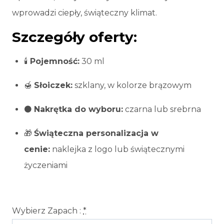
wprowadzi ciepły, świąteczny klimat.
Szczegóły oferty:
🕯️
Pojemność:
30 ml
🍯
Słoiczek:
szklany, w kolorze brązowym
⚫
Nakrętka do wyboru:
czarna lub srebrna
🎁
Świąteczna personalizacja w
cenie:
naklejka z logo lub świątecznymi
życzeniami
Wybierz Zapach :
*