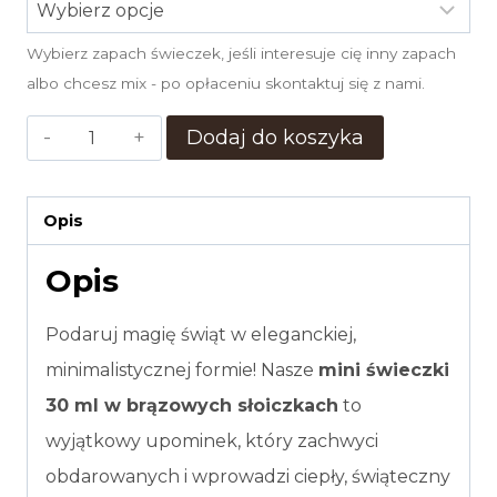
Wybierz zapach świeczek, jeśli interesuje cię inny zapach
albo chcesz mix - po opłaceniu skontaktuj się z nami.
ilość
Dodaj do koszyka
MINI
ŚWIECZKI
Opis
30
Opis
ML
-
Podaruj magię świąt w eleganckiej,
55
minimalistycznej formie! Nasze
mini świeczki
SZTUK
30 ml w brązowych słoiczkach
to
wyjątkowy upominek, który zachwyci
obdarowanych i wprowadzi ciepły, świąteczny