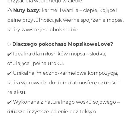
przyjaciela wtulonego w Ciebie.
🍮
Nuty bazy:
karmel i wanilia – ciepłe, kojące i
pełne przytulności, jak wierne spojrzenie mopsa,
który zawsze jest obok Ciebie.
✨
Dlaczego pokochasz MopsikoweLove?
✔️ Idealna dla miłośników mopsa – słodka,
otulająca i pełna uroku.
✔️ Unikalna, mleczno-karmelowa kompozycja,
która wprowadzi do domu atmosferę czułości i
relaksu.
✔️ Wykonana z naturalnego wosku sojowego –
dłuższe i czystsze palenie bez toksyn.