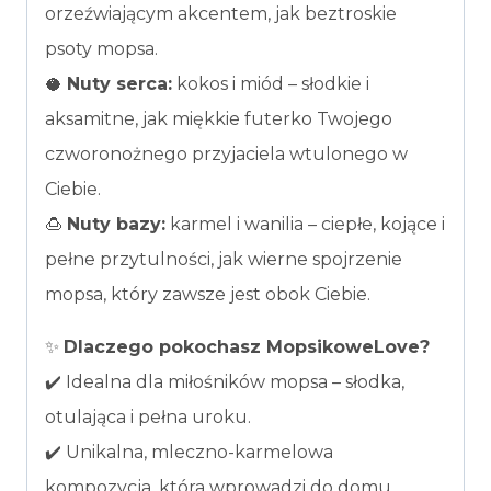
orzeźwiającym akcentem, jak beztroskie
psoty mopsa.
🥥
Nuty serca:
kokos i miód – słodkie i
aksamitne, jak miękkie futerko Twojego
czworonożnego przyjaciela wtulonego w
Ciebie.
🍮
Nuty bazy:
karmel i wanilia – ciepłe, kojące i
pełne przytulności, jak wierne spojrzenie
mopsa, który zawsze jest obok Ciebie.
✨
Dlaczego pokochasz MopsikoweLove?
✔️ Idealna dla miłośników mopsa – słodka,
otulająca i pełna uroku.
✔️ Unikalna, mleczno-karmelowa
kompozycja, która wprowadzi do domu