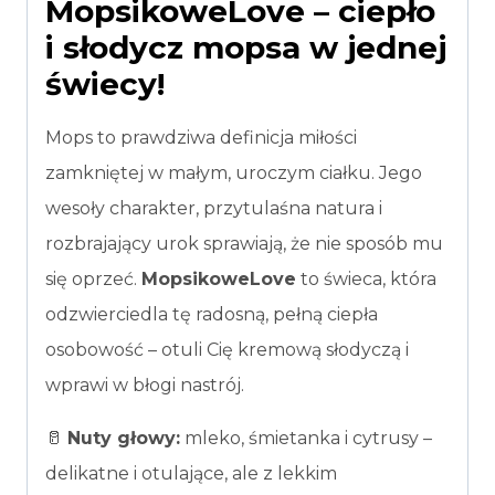
MopsikoweLove – ciepło
i słodycz mopsa w jednej
świecy!
Mops to prawdziwa definicja miłości
zamkniętej w małym, uroczym ciałku. Jego
wesoły charakter, przytulaśna natura i
rozbrajający urok sprawiają, że nie sposób mu
się oprzeć.
MopsikoweLove
to świeca, która
odzwierciedla tę radosną, pełną ciepła
osobowość – otuli Cię kremową słodyczą i
wprawi w błogi nastrój.
🥛
Nuty głowy:
mleko, śmietanka i cytrusy –
delikatne i otulające, ale z lekkim