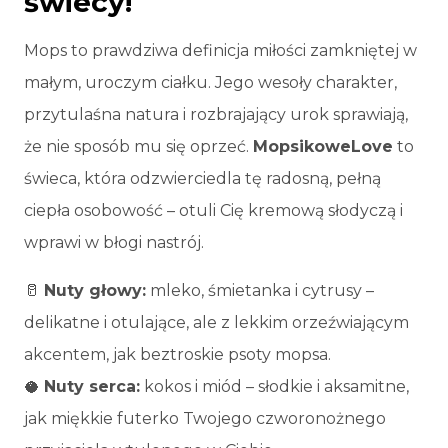
świecy!
Mops to prawdziwa definicja miłości zamkniętej w
małym, uroczym ciałku. Jego wesoły charakter,
przytulaśna natura i rozbrajający urok sprawiają,
że nie sposób mu się oprzeć.
MopsikoweLove
to
świeca, która odzwierciedla tę radosną, pełną
ciepła osobowość – otuli Cię kremową słodyczą i
wprawi w błogi nastrój.
🥛
Nuty głowy:
mleko, śmietanka i cytrusy –
delikatne i otulające, ale z lekkim orzeźwiającym
akcentem, jak beztroskie psoty mopsa.
🥥
Nuty serca:
kokos i miód – słodkie i aksamitne,
jak miękkie futerko Twojego czworonożnego