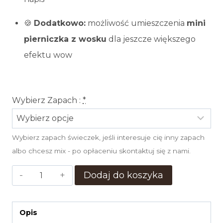
🍪
Dodatkowo:
możliwość umieszczenia
mini
pierniczka z wosku
dla jeszcze większego
efektu wow
Wybierz Zapach :
*
Wybierz zapach świeczek, jeśli interesuje cię inny zapach
albo chcesz mix - po opłaceniu skontaktuj się z nami.
ilość
Dodaj do koszyka
TEALIGHT
ZAPACHOWY
Opis
200