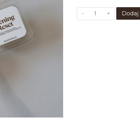
ilość
Dodaj
Wosk
Zapachowy
Gratis