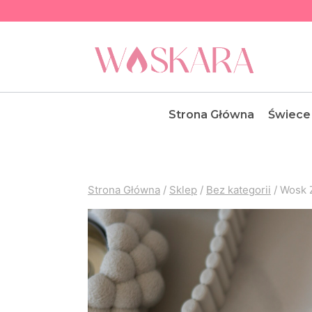
Przejdź
do
treści
Strona Główna
Świece
Strona Główna
/
Sklep
/
Bez kategorii
/
Wosk 