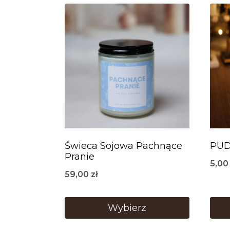
Świeca Sojowa Pachnące
PUD
Pranie
5,0
59,00
zł
Wybierz