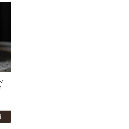
AM
M
j