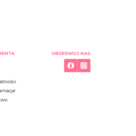
IENTA
OBSERWUJ NAS
atności
lamacje
two