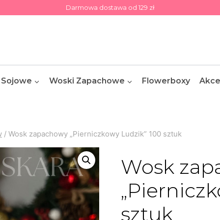
Darmowa dostawa od 129 zł
 Sojowe
Woski Zapachowe
Flowerboxy
Akce
w
/
Wosk zapachowy „Pierniczkowy Ludzik” 100 sztuk
Wosk zap
„Piernicz
sztuk