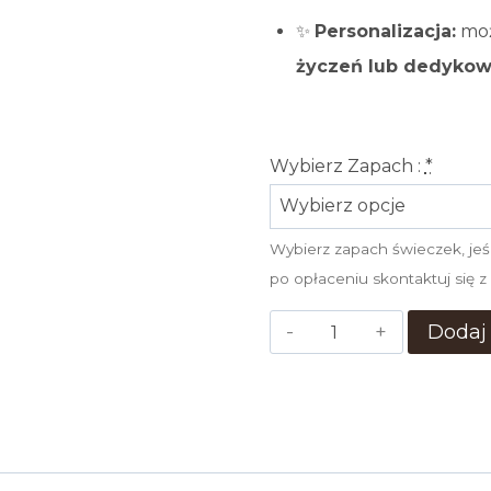
✨
Personalizacja:
moż
życzeń lub dedykow
Wybierz Zapach :
*
Wybierz zapach świeczek, jeśl
po opłaceniu skontaktuj się z
ilość
Dodaj
Wosk
zapachowy
„Pierniczkowy
Ludzik”