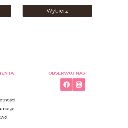
Wybierz
IENTA
OBSERWUJ NAS
atności
lamacje
two