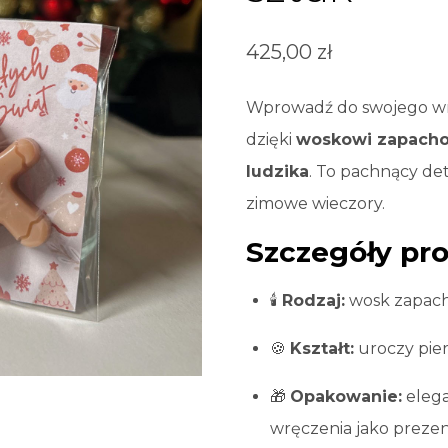
425,00
zł
Wprowadź do swojego wn
dzięki
woskowi zapacho
ludzika
. To pachnący deta
zimowe wieczory.
Szczegóły pr
🕯️
Rodzaj:
wosk zapac
🍪
Kształt:
uroczy pie
🎁
Opakowanie:
elega
wręczenia jako preze