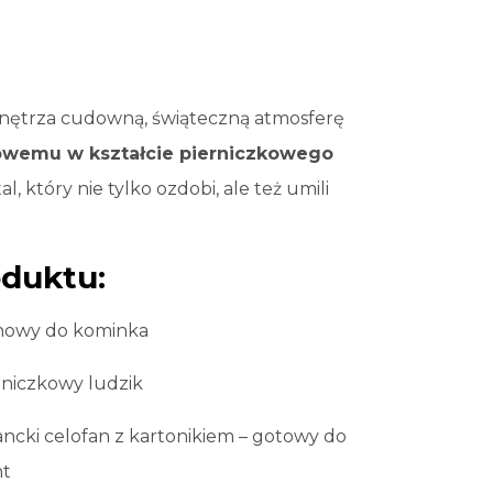
ętrza cudowną, świąteczną atmosferę
wemu w kształcie pierniczkowego
l, który nie tylko ozdobi, ale też umili
oduktu:
howy do kominka
rniczkowy ludzik
ncki celofan z kartonikiem – gotowy do
nt