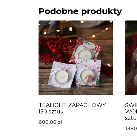
Podobne produkty
TEALIGHT ZAPACHOWY
ŚWI
150 sztuk
WOL
szt
600,00
zł
138