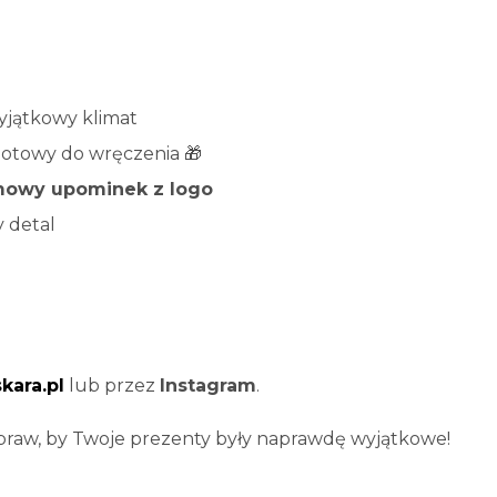
100
sztuk
wyjątkowy klimat
gotowy do wręczenia 🎁
mowy upominek z logo
y detal
ara.pl
lub przez
Instagram
.
 spraw, by Twoje prezenty były naprawdę wyjątkowe!