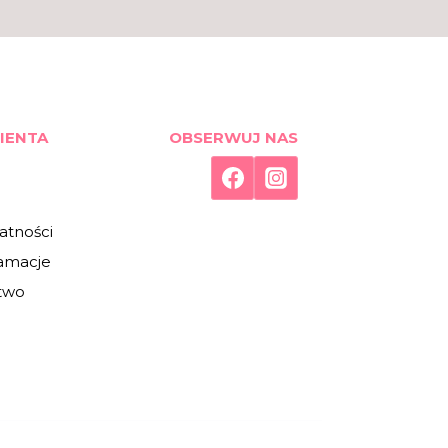
IENTA
OBSERWUJ NAS
atności
lamacje
two