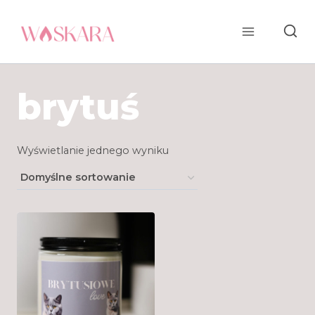
Przejdź
do
treści
brytuś
Wyświetlanie jednego wyniku