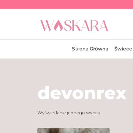
Przejdź
do
treści
Strona Główna
Świece
devonrex
Wyświetlanie jednego wyniku