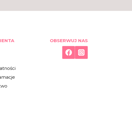
IENTA
OBSERWUJ NAS
atności
lamacje
two