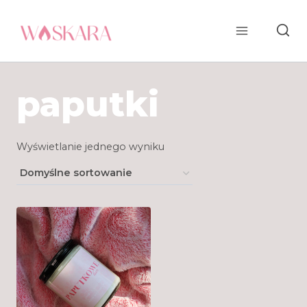
Przejdź
do
treści
paputki
Wyświetlanie jednego wyniku