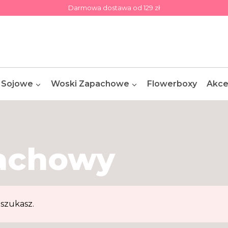
Darmowa dostawa od 129 zł
 Sojowe
Woski Zapachowe
Flowerboxy
Akce
achowy
szukasz.