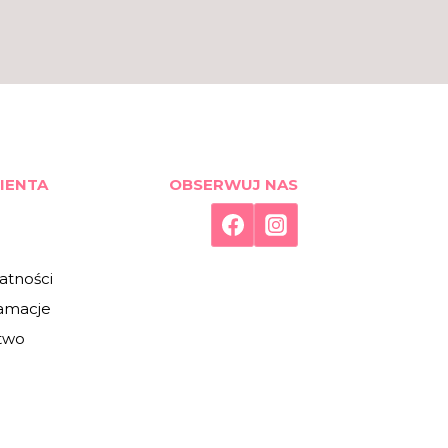
IENTA
OBSERWUJ NAS
atności
lamacje
two