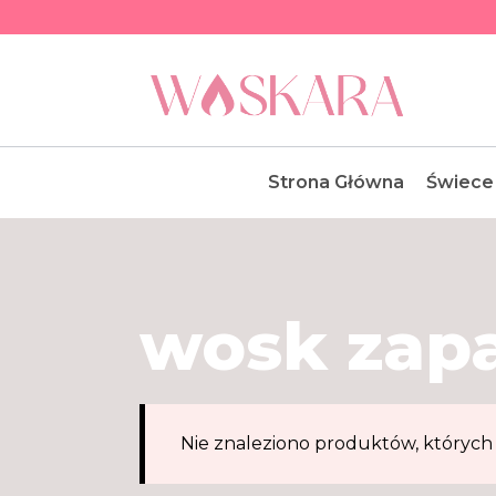
Przejdź
do
treści
Strona Główna
Świece
wosk zap
Nie znaleziono produktów, których 