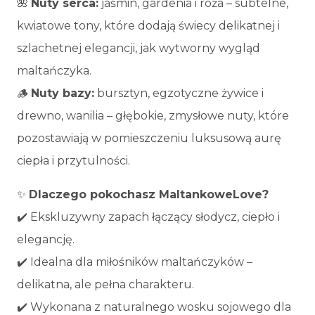
🌺
Nuty serca:
jaśmin, gardenia i róża – subtelne,
kwiatowe tony, które dodają świecy delikatnej i
szlachetnej elegancji, jak wytworny wygląd
maltańczyka.
🪵
Nuty bazy:
bursztyn, egzotyczne żywice i
drewno, wanilia – głębokie, zmysłowe nuty, które
pozostawiają w pomieszczeniu luksusową aurę
ciepła i przytulności.
✨
Dlaczego pokochasz MaltankoweLove?
✔️ Ekskluzywny zapach łączący słodycz, ciepło i
elegancję.
✔️ Idealna dla miłośników maltańczyków –
delikatna, ale pełna charakteru.
✔️ Wykonana z naturalnego wosku sojowego dla