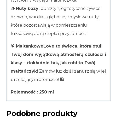
wytworny wygląd maltańczyka.
🪵
Nuty bazy:
bursztyn, egzotyczne żywice i
drewno, wanilia – głębokie, zmysłowe nuty,
które pozostawiają w pomieszczeniu
luksusową aurę ciepła i przytulności.
💖
MaltankoweLove to świeca, która otuli
Twój dom wyjątkową atmosferą czułości i
klasy – dokładnie tak, jak robi to Twój
maltańczyk!
Zamów już dziś i zanurz się w jej
urzekającym aromacie! 🛍️
Pojemność : 250 ml
Podobne produkty