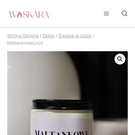
Przejdź
do
treści
Strona Główna
/
Sklep
/
Świece w szkle
/
MaltankoweLove