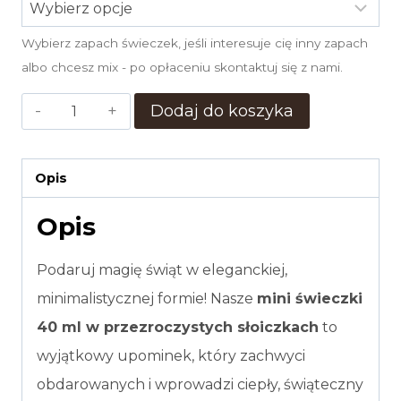
Wybierz zapach świeczek, jeśli interesuje cię inny zapach
albo chcesz mix - po opłaceniu skontaktuj się z nami.
ilość
Dodaj do koszyka
MINI
ŚWIECZKI
Opis
40ML
Opis
250
sztuk
Podaruj magię świąt w eleganckiej,
minimalistycznej formie! Nasze
mini świeczki
40 ml w przezroczystych słoiczkach
to
wyjątkowy upominek, który zachwyci
obdarowanych i wprowadzi ciepły, świąteczny