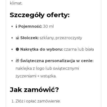
klimat.
Szczegóły oferty:
🕯️
Pojemność:
30 ml
🍯
Słoiczek:
szklany, przezroczysty
⚫
Nakrętka do wyboru:
czarna lub biała
🎁
Świąteczna personalizacja w cenie:
naklejka z logo lub świątecznymi
życzeniami + wstążka.
Jak zamówić?
Złóż i opłać zamówienie.